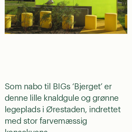
en
dk
0
Som nabo til BIGs ‘Bjerget’ er
denne lille knaldgule og grønne
legeplads i Ørestaden, indrettet
med stor farvemæssig