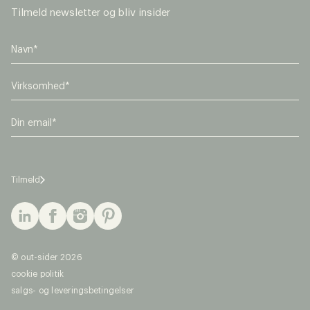
Tilmeld newsletter og bliv insider
V
i
r
E
k
m
s
a
o
i
m
l
h
Tilmeld
*
e
d
*
© out-sider 2026
cookie politik
salgs- og leveringsbetingelser