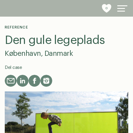
0
REFERENCE
Den gule legeplads
byrumsinventar
København, Danmark
referencer
Del case
bæredygtighed
tools
stories
om os