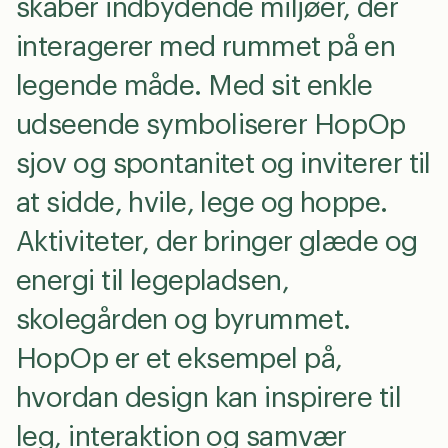
skaber indbydende miljøer, der
GDPR Agreement
*
interagerer med rummet på en
Jeg accepterer, at mine data gemmes med henblik
på at modtage opfølgning på denne henvendelse
legende måde. Med sit enkle
samt tilmelding til out-siders nyhedsbrev. Jeg kan til
enhver tid trække mit samtykke tilbage.
udseende symboliserer HopOp
sjov og spontanitet og inviterer til
at sidde, hvile, lege og hoppe.
send
Aktiviteter, der bringer glæde og
energi til legepladsen,
skolegården og byrummet.
HopOp er et eksempel på,
hvordan design kan inspirere til
leg, interaktion og samvær