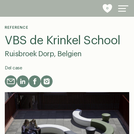
0
REFERENCE
VBS de Krinkel School
byrumsinventar
Ruisbroek Dorp, Belgien
referencer
Del case
bæredygtighed
tools
stories
om os