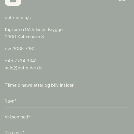
out-sider a/s
Kigkurren 8A Islands Brygge
2300 København S
cvr 3035 7361
+45 7734 3341
salg@out-sider.dk
Tilmeld newsletter og bliv insider
V
i
r
E
k