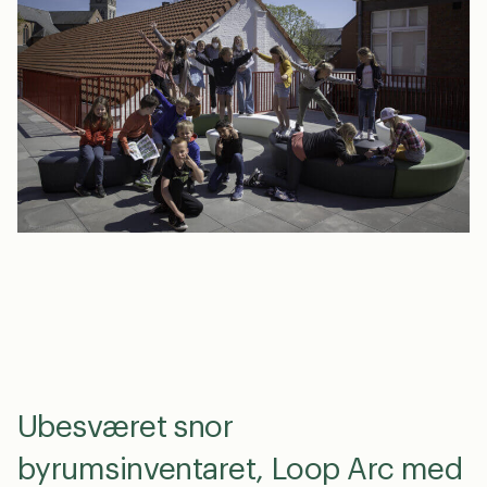
Vælg venligst om din henvendelse handler om
legepladser eller byrum.
Legepladser
Byrumsinventar
GDPR Agreement
*
Jeg accepterer, at mine data gemmes med henblik
på at modtage opfølgning på denne henvendelse
samt tilmelding til out-siders nyhedsbrev. Jeg kan til
enhver tid trække mit samtykke tilbage.
send
Ubesværet snor
byrumsinventaret, Loop Arc med