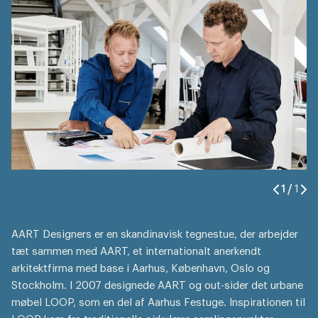
1
/
1
AART Designers er en skandinavisk tegnestue, der arbejder
tæt sammen med AART, et internationalt anerkendt
arkitektfirma med base i Aarhus, København, Oslo og
Stockholm. I 2007 designede AART og out-sider det urbane
møbel LOOP, som en del af Aarhus Festuge. Inspirationen til