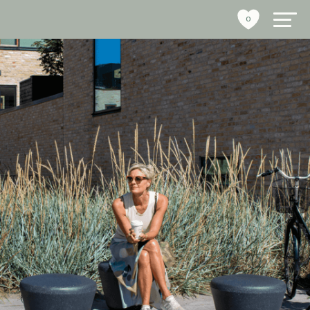
0
byrumsinventar
referencer
bæredygtighed
tools
stories
om os