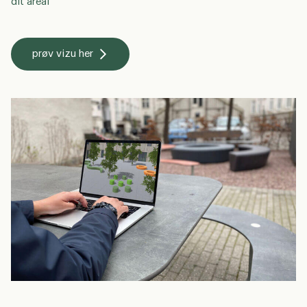
dit areal
prøv vizu her