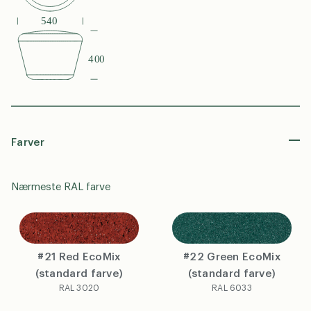
Farver
N
a
Nærmeste RAL farve
v
E
n
m
*
a
T
i
e
#21 Red EcoMix
#22 Green EcoMix
l
l
*
(standard farve)
(standard farve)
Virksomhed
e
RAL 3020
RAL 6033
f
o