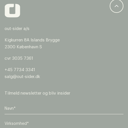
out-sider a/s
Kigkurren 8A Islands Brygge
2300 København S
cvr 3035 7361
+45 7734 3341
salg@out-sider.dk
Tilmeld newsletter og bliv insider
V
i