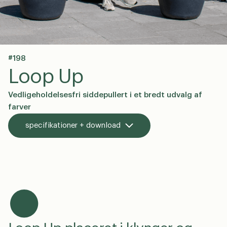
#198
en
dk
0
Loop Up
Vedligeholdelsesfri siddepullert i et bredt udvalg af
farver
specifikationer + download