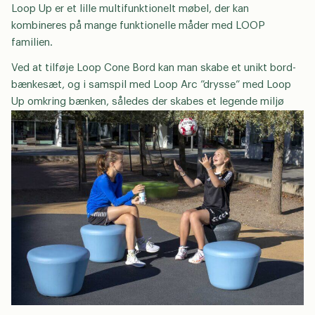
Loop Up er et lille multifunktionelt møbel, der kan
kombineres på mange funktionelle måder med LOOP
familien.
Ved at tilføje Loop Cone Bord kan man skabe et unikt bord-
bænkesæt, og i samspil med Loop Arc ”drysse” med Loop
Up omkring bænken, således der skabes et legende miljø