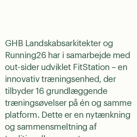
GDPR Agreement
*
Jeg accepterer, at mine data gemmes med henblik
på at modtage opfølgning på denne henvendelse
samt tilmelding til out-siders nyhedsbrev. Jeg kan til
enhver tid trække mit samtykke tilbage.
GHB Landskabsarkitekter og
Running26 har i samarbejde med
send
out-sider udviklet FitStation – en
innovativ træningsenhed, der
tilbyder 16 grundlæggende
træningsøvelser på én og samme
platform. Dette er en nytænkning
og sammensmeltning af