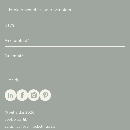
Tilmeld newsletter og bliv insider
V
i
r
E
k
m
s
a
o
i
m
l
h
Tilmeld
*
e
d
*
© out-sider 2026
cookie politik
salgs- og leveringsbetingelser