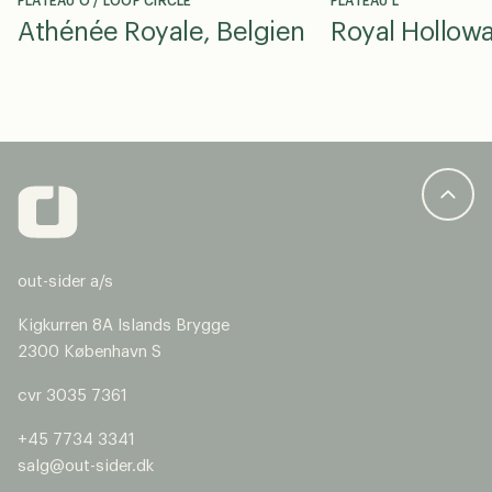
PLATEAU O / LOOP CIRCLE
PLATEAU L
Athénée Royale, Belgien
Royal Hollow
University, E
out-sider a/s
Kigkurren 8A Islands Brygge
2300 København S
cvr 3035 7361
+45 7734 3341
salg@out-sider.dk