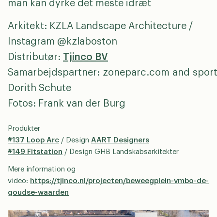
man kan dyrke det meste idræt
Arkitekt: KZLA Landscape Architecture /
Instagram @kzlaboston
Distributør:
Tjinco BV
Samarbejdspartner: zoneparc.com and sporti
Dorith Schute
Fotos: Frank van der Burg
Produkter
#137 Loop Arc
/ Design
AART Designers
#149 Fitstation
/ Design GHB Landskabsarkitekter
Mere information og
video:
https://tjinco.nl/projecten/beweegplein-vmbo-de-
goudse-waarden