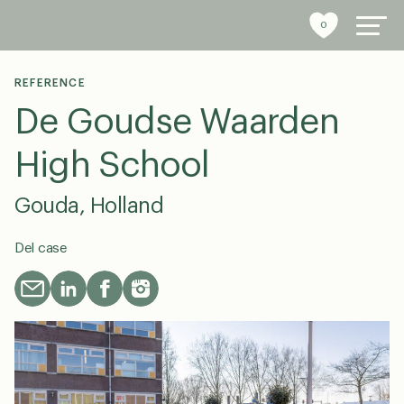
0
REFERENCE
De Goudse Waarden
byrumsinventar
High School
referencer
Gouda, Holland
bæredygtighed
Del case
tools
stories
om os