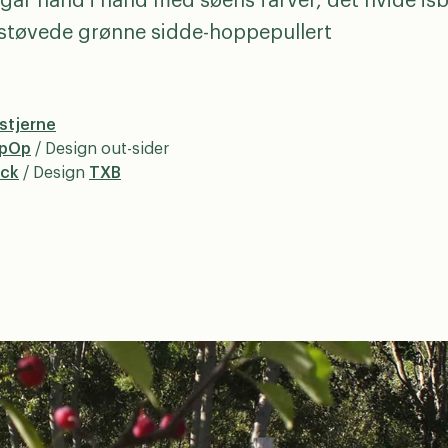
 går hånd i hånd med søens farver, det hvide is
støvede grønne sidde-hoppepullert
stjerne
opOp
/ Design out-sider
ock
/ Design
TXB