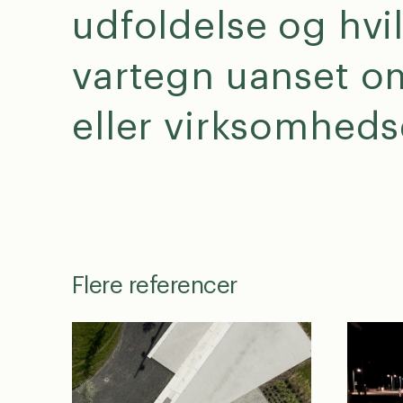
udfoldelse og hvil
GDP
J
vartegn uanset om
opfø
nyhed
eller virksomheds
Flere referencer