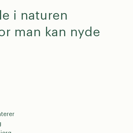
e i naturen
vor man kan nyde
t
terer
g