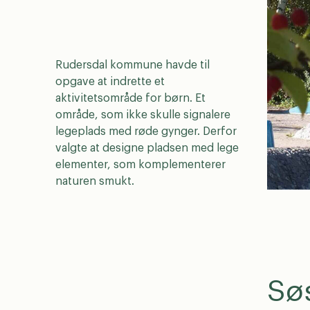
Rudersdal kommune havde til
N
a
opgave at indrette et
v
aktivitetsområde for børn. Et
E
n
område, som ikke skulle signalere
m
*
legeplads med røde gynger. Derfor
a
T
i
valgte at designe pladsen med lege
e
l
elementer, som komplementerer
l
*
Virk
naturen smukt.
e
f
o
n
Vælg
byru
Lege
Søs
Byru