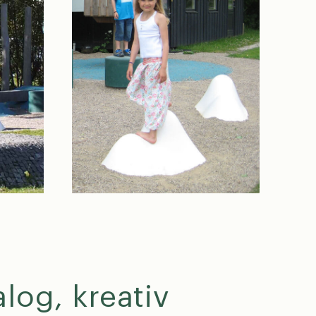
er
alog, kreativ