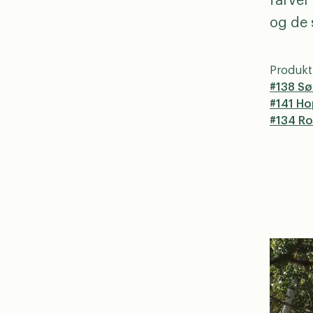
farver
og de 
Produkt
#138 Sø
#141 H
#134 R