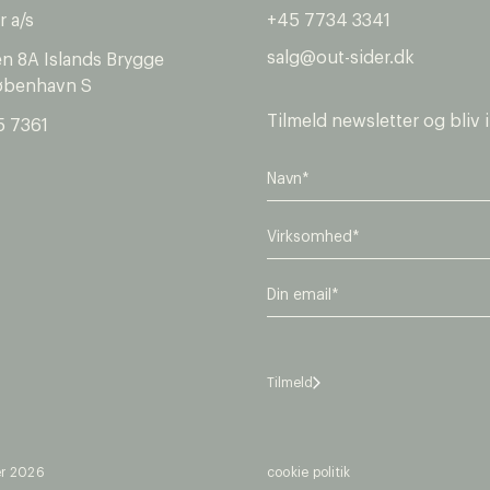
r a/s
+45 7734 3341
salg@out-sider.dk
en 8A Islands Brygge
øbenhavn S
Tilmeld newsletter og bliv 
5 7361
V
i
r
E
k
m
s
a
o
i
m
l
h
Tilmeld
*
e
d
*
er 2026
cookie politik