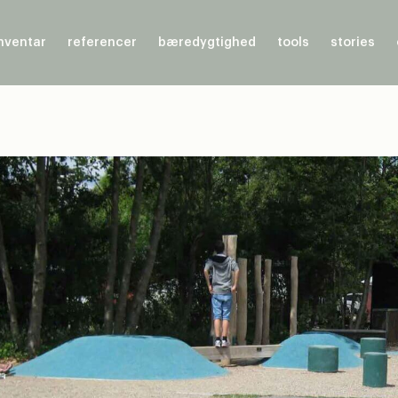
nventar
referencer
bæredygtighed
tools
stories