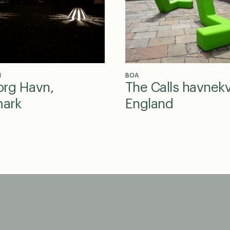
N
BOA
org Havn,
The Calls havnekv
ark
England