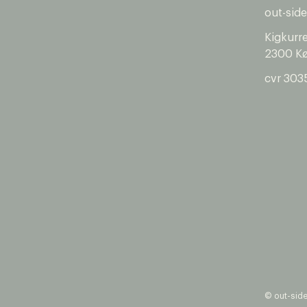
out-side
Kigkurr
2300 K
cvr 303
© out-sid