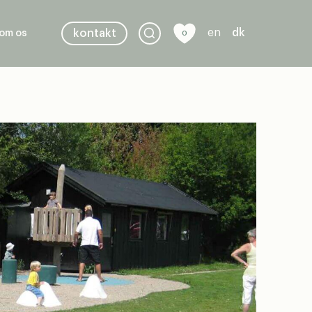
en
dk
kontakt
om os
0