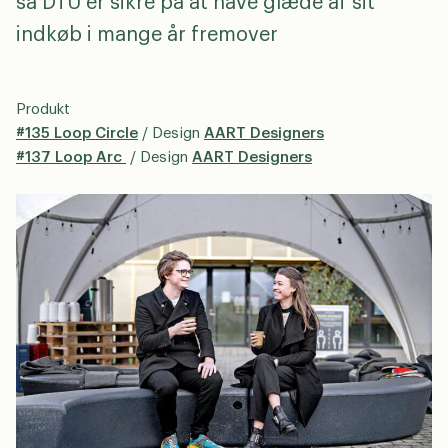
så DTU er sikre på at have glæde af sit
indkøb i mange år fremover
Produkt
#135 Loop Circle
/ Design
AART Designers
#137 Loop Arc
/ Design
AART Designers