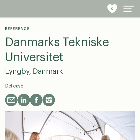
0
REFERENCE
Danmarks Tekniske
byrumsinventar
Universitet
referencer
Lyngby, Danmark
bæredygtighed
Del case
tools
stories
om os