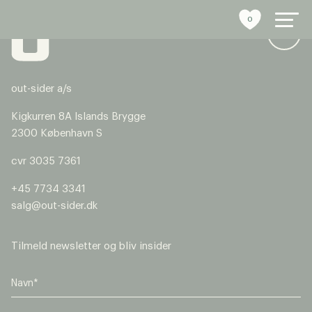
0
out-sider a/s
byrumsinventar
Kigkurren 8A Islands Brygge
2300 København S
referencer
cvr 3035 7361
bæredygtighed
+45 7734 3341
salg@out-sider.dk
tools
stories
Tilmeld newsletter og bliv insider
om os