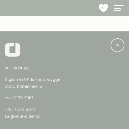
0
byrumsinventar
referencer
out-sider a/s
bæredygtighed
Kigkurren 8A Islands Brygge
tools
2300 København S
cvr 3035 7361
stories
+45 7734 3341
om os
salg@out-sider.dk