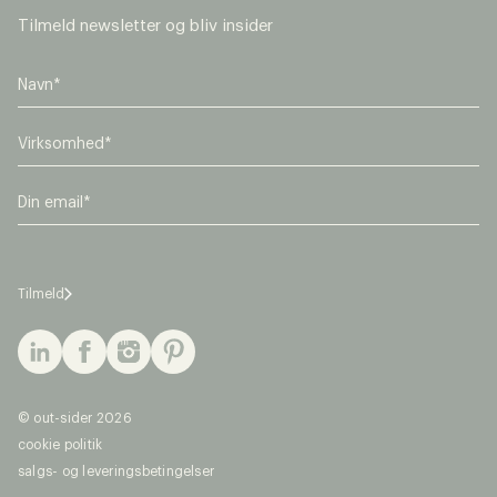
Tilmeld newsletter og bliv insider
V
i
r
E
k
m
s
a
o
i
m
l
h
Tilmeld
*
e
d
*
© out-sider 2026
cookie politik
salgs- og leveringsbetingelser