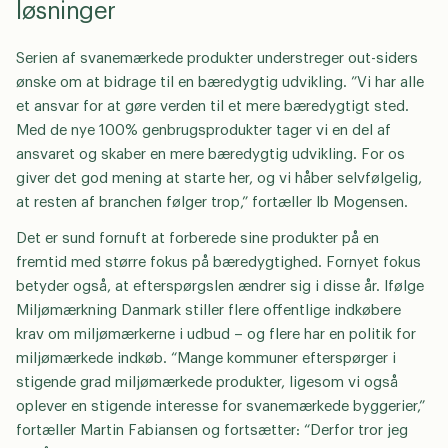
løsninger
Serien af svanemærkede produkter understreger out-siders
ønske om at bidrage til en bæredygtig udvikling. ”Vi har alle
N
a
et ansvar for at gøre verden til et mere bæredygtigt sted.
v
Med de nye 100% genbrugsprodukter tager vi en del af
E
n
ansvaret og skaber en mere bæredygtig udvikling. For os
m
*
giver det god mening at starte her, og vi håber selvfølgelig,
a
T
i
at resten af branchen følger trop,” fortæller Ib Mogensen.
e
l
l
Det er sund fornuft at forberede sine produkter på en
*
Virksomhed
e
fremtid med større fokus på bæredygtighed. Fornyet fokus
f
betyder også, at efterspørgslen ændrer sig i disse år. Ifølge
o
Miljømærkning Danmark stiller flere offentlige indkøbere
n
Vælg venligst om din henvendelse handler om
krav om miljømærkerne i udbud – og flere har en politik for
legepladser eller byrum.
miljømærkede indkøb. “Mange kommuner efterspørger i
stigende grad miljømærkede produkter, ligesom vi også
Legepladser
oplever en stigende interesse for svanemærkede byggerier,”
Byrumsinventar
fortæller Martin Fabiansen og fortsætter: “Derfor tror jeg