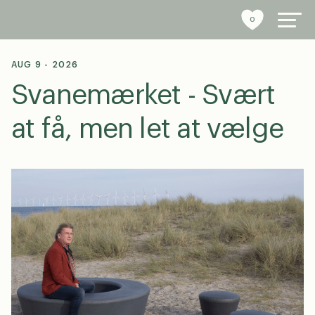
0
AUG 9 - 2026
Svanemærket - Svært
byrumsinventar
at få, men let at vælge
referencer
bæredygtighed
tools
stories
om os