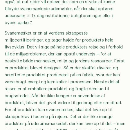
også, at out-sider vil opleve det som en styrke at kunne
GDPR Agreement
*
tilbyde svanemærkede udemøbler, når der skal opføres
Jeg accepterer, at mine data gemmes med henblik
udearealer til fx daginstitutioner, boligforeninger eller i
på at modtage opfølgning på denne henvendelse
byens parker.”
samt tilmelding til out-siders nyhedsbrev. Jeg kan til
Svanemærket er en af verdens skrappeste
enhver tid trække mit samtykke tilbage.
miljøcertificeringer, og tager højde for produktets hele
livscyklus. Det vil sige på hele produktets rejse og i forhold
til de miljøproblemer, der kan opstå undervejs – for at
send
beskytte både mennesker, miljø og jordens ressourcer. Først
er produktet blevet designet. Så er der skaffet råvarer, og
herefter er produktet produceret på en fabrik, hvor der kan
være brugt energi og kemikalier i processen. Næste del af
rejsen er at emballere produktet og fragte dem ud til
brugsstedet. Når der ikke længere er anvendelse af
produktet, bliver det givet videre til genbrug eller smidt ud.
For at produktet kan svanemærkes, skal det leve op til
skrappe krav i faserne på rejsen. Det er der ikke mange
produkter på uderumsmarkedet, der kan leve op til det – men