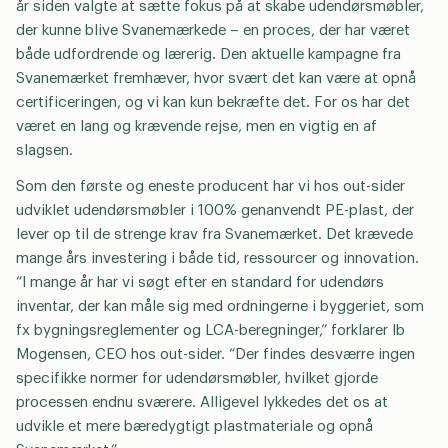
år siden valgte at sætte fokus på at skabe udendørsmøbler,
der kunne blive Svanemærkede – en proces, der har været
både udfordrende og lærerig. Den aktuelle kampagne fra
Svanemærket fremhæver, hvor svært det kan være at opnå
certificeringen, og vi kan kun bekræfte det. For os har det
været en lang og krævende rejse, men en vigtig en af
slagsen.
Som den første og eneste producent har vi hos out-sider
udviklet udendørsmøbler i 100% genanvendt PE-plast, der
lever op til de strenge krav fra Svanemærket. Det krævede
mange års investering i både tid, ressourcer og innovation.
“I mange år har vi søgt efter en standard for udendørs
inventar, der kan måle sig med ordningerne i byggeriet, som
fx bygningsreglementer og LCA-beregninger,” forklarer Ib
Mogensen, CEO hos out-sider. “Der findes desværre ingen
specifikke normer for udendørsmøbler, hvilket gjorde
processen endnu sværere. Alligevel lykkedes det os at
udvikle et mere bæredygtigt plastmateriale og opnå