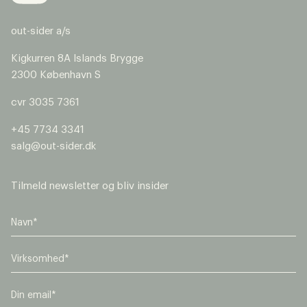
out-sider a/s
Kigkurren 8A Islands Brygge
2300 København S
cvr 3035 7361
+45 7734 3341
salg@out-sider.dk
Tilmeld newsletter og bliv insider
V
i
r
E
k
m