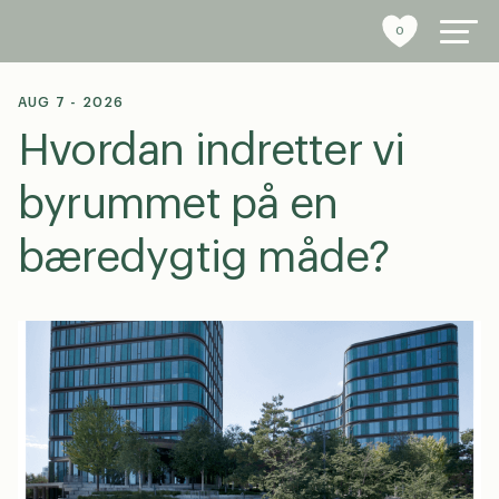
0
AUG 7 - 2026
Hvordan indretter vi
byrumsinventar
byrummet på en
referencer
bæredygtig måde?
bæredygtighed
tools
stories
om os