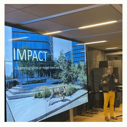
Vælg venligst om din henvendelse handler om
legepladser eller byrum.
Legepladser
Byrumsinventar
GDPR Agreement
*
Jeg accepterer, at mine data gemmes med henblik
på at modtage opfølgning på denne henvendelse
samt tilmelding til out-siders nyhedsbrev. Jeg kan til
enhver tid trække mit samtykke tilbage.
send