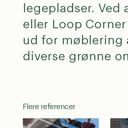
legepladser. Ved 
Lege
Byru
eller Loop Corner
GDP
J
ud for møblering 
opfø
nyhed
diverse grønne o
Flere referencer