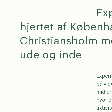
Ex
hjertet af Københ
Christiansholm m
ude og inde
Experi
på vid
midler
hvor e
aktivi