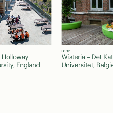
L
LOOP
l Holloway
Wisteria – Det Ka
rsity, England
Universitet, Belgi