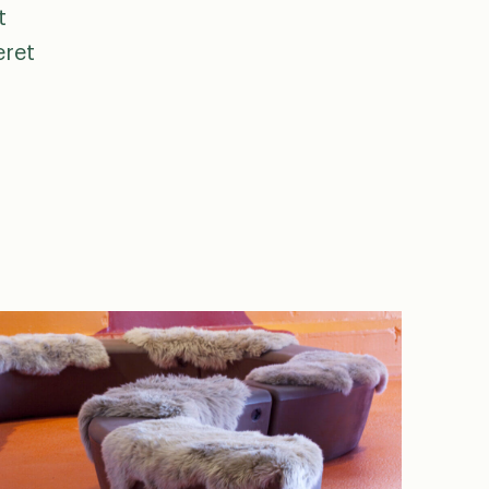
t
eret