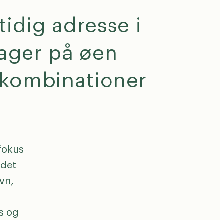
idig adresse i
lager på øen
 kombinationer
fokus
 det
vn,
s og