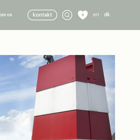
en
dk
kontakt
om os
0