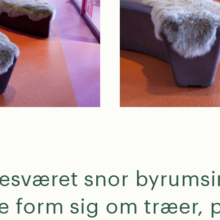
somhed
esværet snor byrumsi
 venligst om din henvendelse handler om legepladser ell
 form sig om træer, 
m.