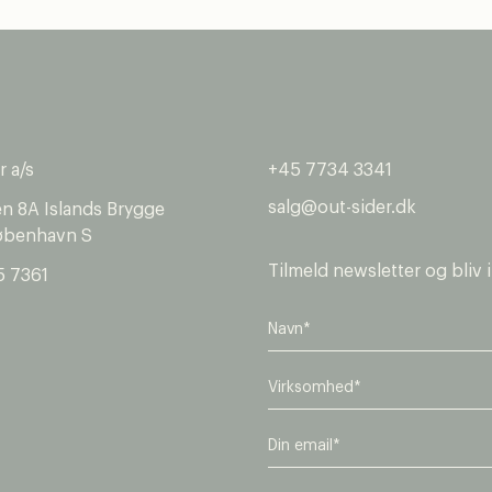
r a/s
+45 7734 3341
salg@out-sider.dk
en 8A Islands Brygge
øbenhavn S
Tilmeld newsletter og bliv 
5 7361
V
i
r
E
k
m
s
a
o