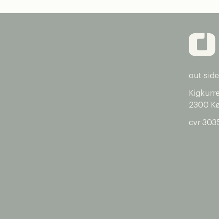
out-side
Kigkurr
2300 K
cvr 303