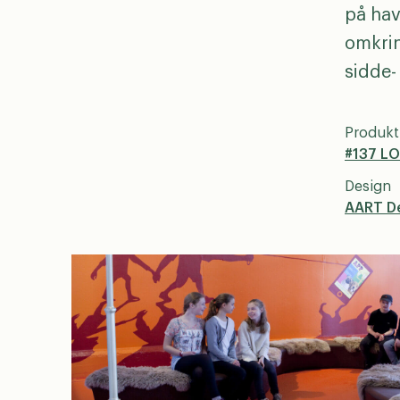
på hav
omkrin
sidde-
Produkt
#137 L
Design
AART D