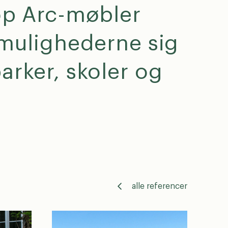
op Arc-møbler
 mulighederne sig
tage
arker, skoler og
alle referencer