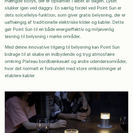
mængde sollys, der er opsamlet i løbet af dagen. Lyset
slukker igen ved daggry. En særlig fordel ved Point Sun er
dets solcellelys-funktion, som giver gratis belysning, der er
uafhængig af traditionelle elektriske kilder og kabler. Dette
gør Point Sun til en både energieffektiv og miljøvenlig
løsning til belysning i mørke områder.
Med denne innovative tilgang til belysning kan Point Sun
bidrage til at skabe en indbydende og tryg atmosfære
omkring Plateau bordbænkesæt og andre udendørsområder,
hvor det normalt er forbundet med store omkostninger at
etablere kabler