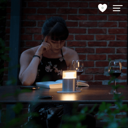
0
byrumsinventar
referencer
bæredygtighed
tools
stories
om os