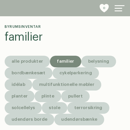
0
BYRUMSINVENTAR
familier
byrumsinventar
referencer
alle produkter
familier
belysning
bæredygtighed
bordbænkesæt
cykelparkering
idélab
multifunktionelle møbler
tools
planter
plinte
pullert
stories
solcellelys
stole
terrorsikring
om os
udendørs borde
udendørsbænke