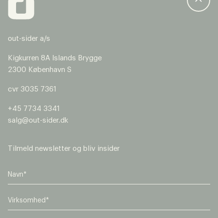
samt tilmelding til out-siders nyhedsbrev. Jeg kan til
enhver tid trække mit samtykke tilbage.
out-sider a/s
Kigkurren 8A Islands Brygge
send
2300 København S
cvr 3035 7361
+45 7734 3341
salg@out-sider.dk
Tilmeld newsletter og bliv insider
V
i
r