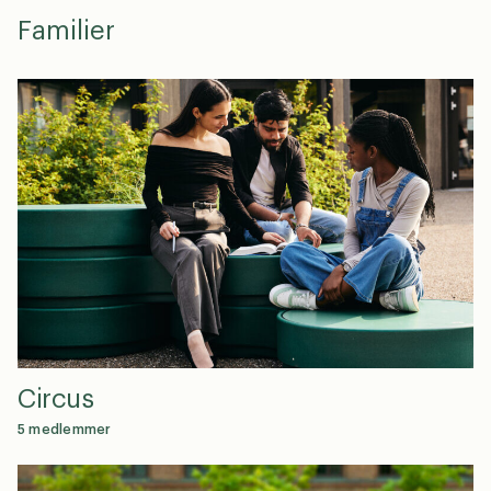
Familier
en
dk
0
Circus
5 medlemmer