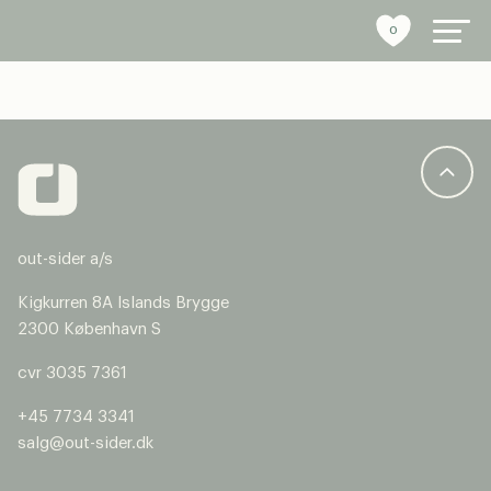
0
byrumsinventar
referencer
out-sider a/s
bæredygtighed
Kigkurren 8A Islands Brygge
tools
2300 København S
cvr 3035 7361
stories
+45 7734 3341
om os
salg@out-sider.dk