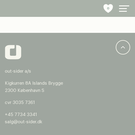
0
byrumsinventar
referencer
out-sider a/s
bæredygtighed
Kigkurren 8A Islands Brygge
tools
2300 København S
cvr 3035 7361
stories
+45 7734 3341
om os
salg@out-sider.dk