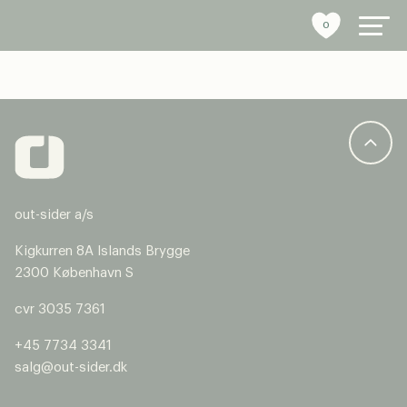
0
byrumsinventar
referencer
out-sider a/s
bæredygtighed
Kigkurren 8A Islands Brygge
tools
2300 København S
cvr 3035 7361
stories
+45 7734 3341
om os
salg@out-sider.dk