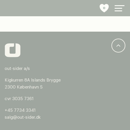
0
byrumsinventar
referencer
out-sider a/s
bæredygtighed
Kigkurren 8A Islands Brygge
tools
2300 København S
cvr 3035 7361
stories
+45 7734 3341
om os
salg@out-sider.dk