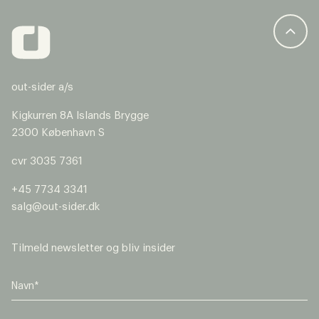
o
n
Vælg venligst om din henvendelse handler om
legepladser eller byrum.
Legepladser
out-sider a/s
Byrumsinventar
Kigkurren 8A Islands Brygge
GDPR Agreement
*
2300 København S
Jeg accepterer, at mine data gemmes med henblik
cvr 3035 7361
på at modtage opfølgning på denne henvendelse
samt tilmelding til out-siders nyhedsbrev. Jeg kan til
+45 7734 3341
enhver tid trække mit samtykke tilbage.
salg@out-sider.dk
Tilmeld newsletter og bliv insider
send
V