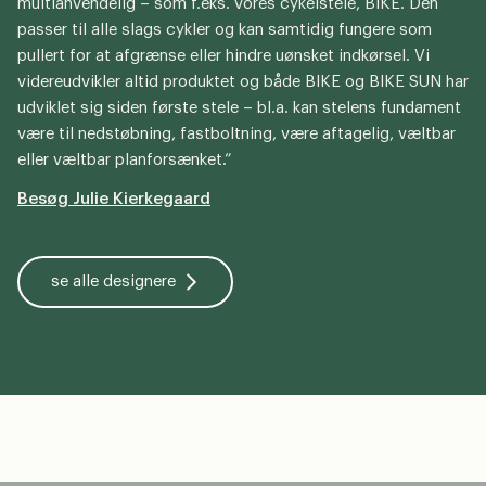
multianvendelig – som f.eks. vores cykelstele, BIKE. Den
passer til alle slags cykler og kan samtidig fungere som
pullert for at afgrænse eller hindre uønsket indkørsel. Vi
videreudvikler altid produktet og både BIKE og BIKE SUN har
udviklet sig siden første stele – bl.a. kan stelens fundament
være til nedstøbning, fastboltning, være aftagelig, væltbar
eller væltbar planforsænket.”
Besøg Julie Kierkegaard
N
se alle designere
a
v
E
n
m
*
a
T
i
e
l
l
*
Virksomhed
e
f