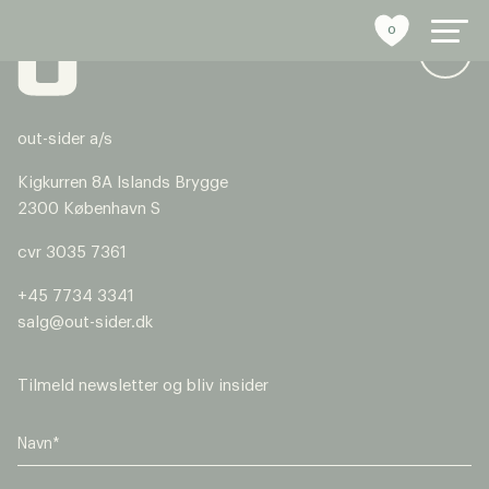
0
out-sider a/s
byrumsinventar
Kigkurren 8A Islands Brygge
2300 København S
referencer
cvr 3035 7361
bæredygtighed
+45 7734 3341
salg@out-sider.dk
tools
stories
Tilmeld newsletter og bliv insider
om os