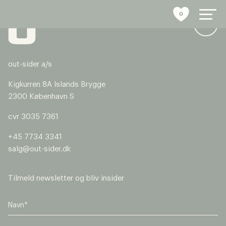
0
out-sider a/s
byrumsinventar
Kigkurren 8A Islands Brygge
2300 København S
referencer
cvr 3035 7361
bæredygtighed
+45 7734 3341
salg@out-sider.dk
tools
stories
Tilmeld newsletter og bliv insider
om os