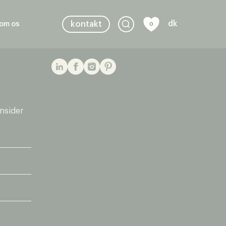
dk
kontakt
om os
0
insider