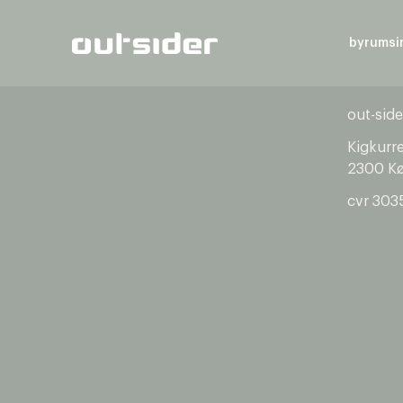
byrumsi
out-side
Kigkurr
2300 K
cvr 303