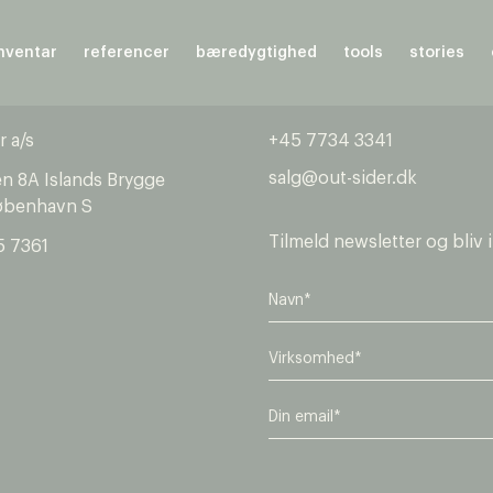
nventar
referencer
bæredygtighed
tools
stories
r a/s
+45 7734 3341
salg@out-sider.dk
en 8A Islands Brygge
øbenhavn S
Tilmeld newsletter og bliv 
5 7361
V
i
r
E
k
m
s
a
o
i
m