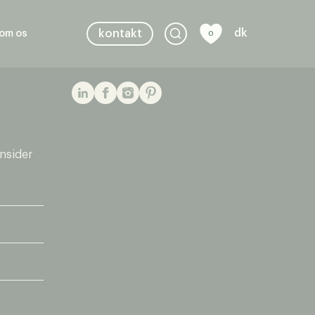
dk
kontakt
om os
0
insider