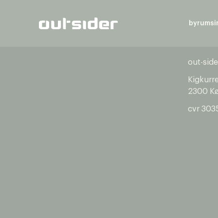
byrumsi
out-side
Kigkurr
2300 K
cvr 303