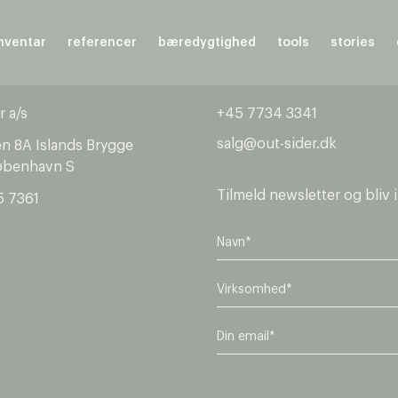
nventar
referencer
bæredygtighed
tools
stories
r a/s
+45 7734 3341
salg@out-sider.dk
en 8A Islands Brygge
øbenhavn S
Tilmeld newsletter og bliv 
5 7361
V
i
r
E
k
m
s
a
o
i
m