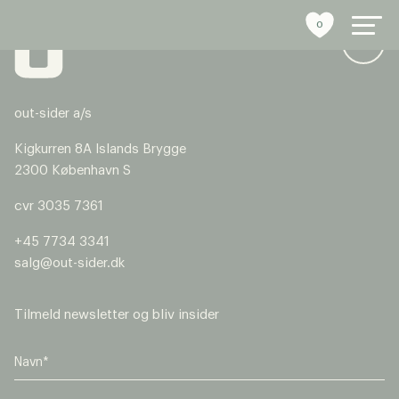
0
out-sider a/s
byrumsinventar
Kigkurren 8A Islands Brygge
2300 København S
referencer
cvr 3035 7361
bæredygtighed
+45 7734 3341
salg@out-sider.dk
tools
stories
Tilmeld newsletter og bliv insider
om os