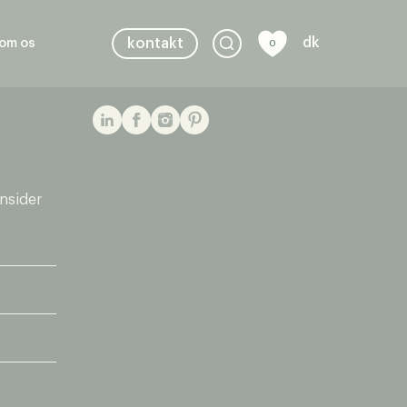
dk
kontakt
om os
0
insider