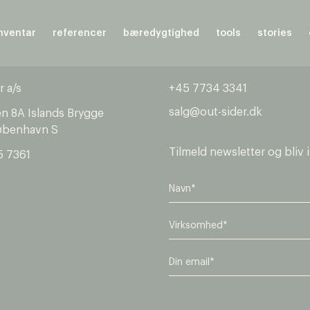
nventar
referencer
bæredygtighed
tools
stories
r a/s
+45 7734 3341
salg@out-sider.dk
en 8A Islands Brygge
øbenhavn S
Tilmeld newsletter og bliv 
5 7361
V
i
r
E
k
m
s
a
o
i
m