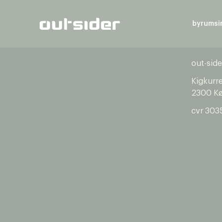
byrumsi
out-side
Kigkurr
2300 K
cvr 303