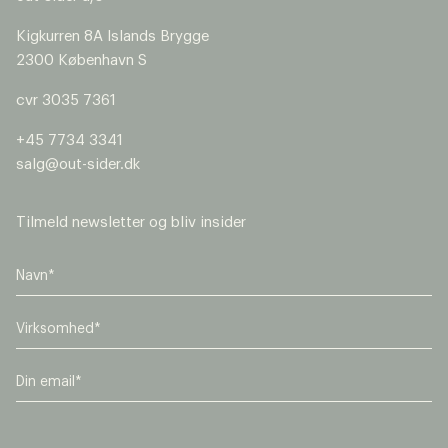
Kigkurren 8A Islands Brygge
2300 København S
cvr 3035 7361
en
dk
0
+45 7734 3341
salg@out-sider.dk
N
a
Tilmeld newsletter og bliv insider
v
E
n
m
*
a
T
i
e
l
V
l
i
*
Virksomhed
e
r
E
f
k
m
o
s
a
n
o
Vælg venligst om din henvendelse handler om
i
m
legepladser eller byrum.