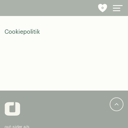
0
Cookiepolitik
byrumsinventar
referencer
bæredygtighed
tools
stories
om os
out-sider a/s