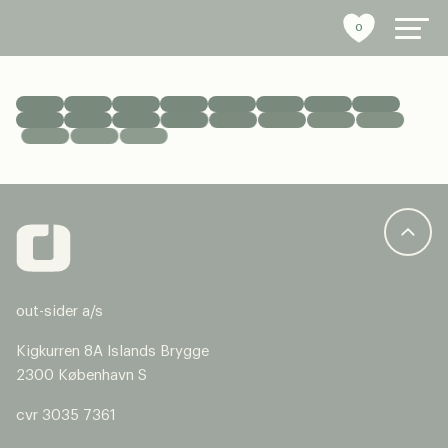
0
byrumsinventar
referencer
bæredygtighed
tools
out-sider a/s
stories
Kigkurren 8A Islands Brygge
2300 København S
om os
cvr 3035 7361